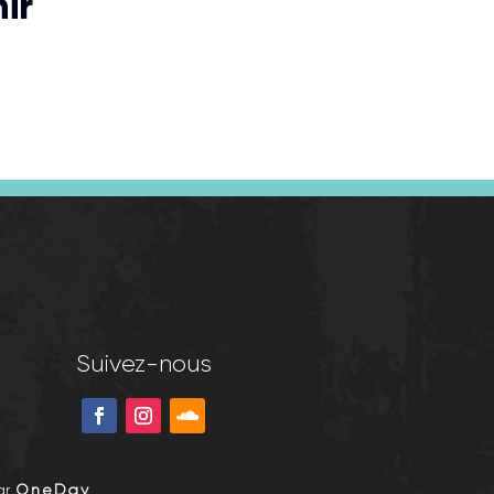
ir
Suivez-nous
ar
OneDay