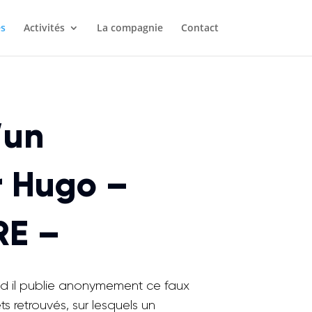
s
Activités
La compagnie
Contact
’un
r Hugo –
RE –
d il publie anonymement ce faux
s retrouvés, sur lesquels un