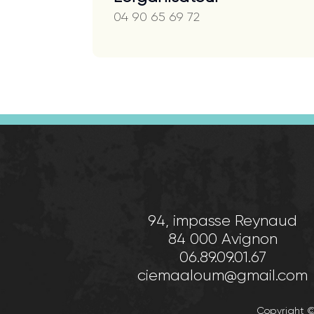
04 90 65 69 72
94, impasse Reynaud
84 000 Avignon
06.89.09.01.67
ciemaaloum@gmail.com
Copyright 