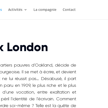
s
Activités
La compagnie
Contact
k London
uartiers pauvres d’Oakland, décide de
urgeoise. Il se met à écrire, et devient
ne lui réussit pas… Désabusé, il part
 paru en 1909, le plus riche et le plus
 d’une vocation, entre exaltation et
éril l’identité de l’écrivain. Comment
e perdre soi-même ? Telle est la quête de