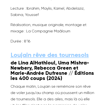
Lecture : Ibrahim, Maylis, Kamel, Abdelaziz,
Sabina, Youssef
Réalisation, musique originale, montage et
mixage : La Compagnie Maâloum
Durée : 8’16
Loujain rêve des tournesols
de Lina AlHathloul, Uma Mishra-
Newbery, Rebecca Green et
Marie-Andrée Dufresne //
É
ditions
les 400 coups (2024)
Chaque matin, Loujain se remémore son rêve
de voler jusqu’au champ où poussent un million
de tournesols. Elle a des ailes, mais là où elle