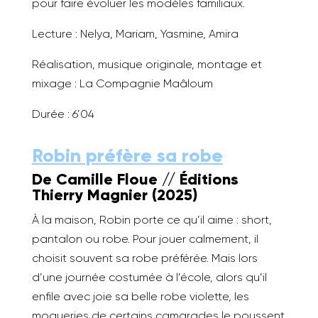
pour faire évoluer les modèles familiaux.
Lecture : Nelya, Mariam, Yasmine, Amira
Réalisation, musique originale, montage et
mixage : La Compagnie Maâloum
Durée : 6’04
Robin préfère sa robe
De Camille Floue //
É
ditions
Thierry Magnier (2025)
À la maison, Robin porte ce qu’il aime : short,
pantalon ou robe. Pour jouer calmement, il
choisit souvent sa robe préférée. Mais lors
d’une journée costumée à l’école, alors qu’il
enfile avec joie sa belle robe violette, les
moqueries de certains camarades le poussent