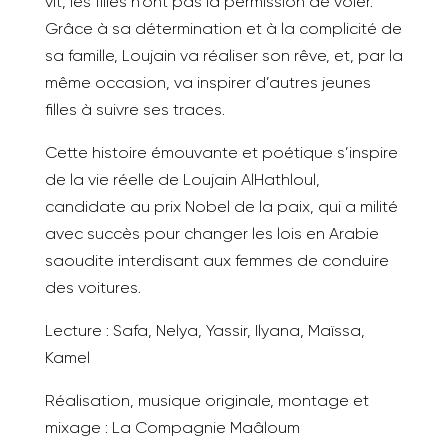
vit, les filles n’ont pas la permission de voler.
Grâce à sa détermination et à la complicité de
sa famille, Loujain va réaliser son rêve, et, par la
même occasion, va inspirer d’autres jeunes
filles à suivre ses traces.
Cette histoire émouvante et poétique s’inspire
de la vie réelle de Loujain AlHathloul,
candidate au prix Nobel de la paix, qui a milité
avec succès pour changer les lois en Arabie
saoudite interdisant aux femmes de conduire
des voitures.
Lecture : Safa, Nelya, Yassir, Ilyana, Maïssa,
Kamel
Réalisation, musique originale, montage et
mixage : La Compagnie Maâloum